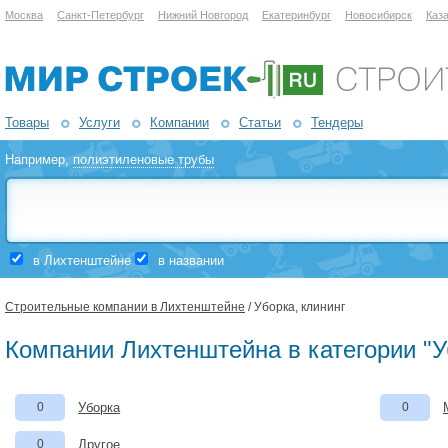
Москва
Санкт-Петербург
Нижний Новгород
Екатеринбург
Новосибирск
Каз
Товары
Услуги
Компании
Статьи
Тендеры
Например,
полиэтиленовые трубы
в Лихтенштейне
в названии
Строительные компании в Лихтенштейне
/ Уборка, клининг
Компании Лихтенштейна в категории "У
0
Уборка
0
0
Другое