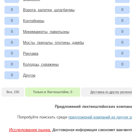
0
Ворота, калитки, шлагбаумы
0
0
Контейнеры
0
0
Минимаркеты, павильоны
0
0
Мосты, причалы, плотины, дамбы
0
0
Реклама
0
0
Колодцы, скважины
0
0
Другое
Все, 235
Только в Лихтенштейне, 0
Доставка из других регионо
Предложений лихтенштейнских компани
Попробуйте поискать среди
предложений компаний из других р
Исследование рынка.
Достоверная информация сэкономит вам милл