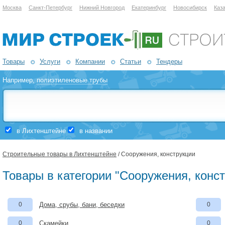
Москва
Санкт-Петербург
Нижний Новгород
Екатеринбург
Новосибирск
Каз
Товары
Услуги
Компании
Статьи
Тендеры
Например,
полиэтиленовые трубы
в Лихтенштейне
в названии
Строительные товары в Лихтенштейне
/ Сооружения, конструкции
Товары в категории "Сооружения, конс
0
Дома, срубы, бани, беседки
0
0
Скамейки
0