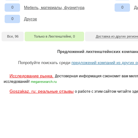
0
Мебель, материалы, фурнитура
0
Д
0
Другое
Все, 96
Только в Лихтенштейне, 0
Доставка из других регион
Предложений лихтенштейнских компани
Попробуйте поискать среди
предложений компаний из других р
Исследование рынка.
Достоверная информация сэкономит вам милл
исследований!
megaresearch.ru
Goszakaz. ru: реальные отзывы
о работе с этим сайтом читайте зде