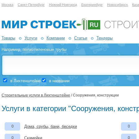
Москва
Санкт-Петербург
Нижний Новгород
Екатеринбург
Новосибирск
Каз
Товары
Услуги
Компании
Статьи
Тендеры
Например,
полиэтиленовые трубы
в Лихтенштейне
в названии
Строительные услуги в Лихтенштейне
/ Сооружения, конструкции
Услуги в категории "Сооружения, конст
0
Дома, срубы, бани, беседки
0
0
Скамейки
0