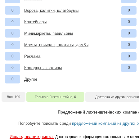
0
Ворота, калитки, шлагбаумы
0
0
Контейнеры
0
0
Минимаркеты, павильоны
0
0
Мосты, причалы, плотины, дамбы
0
0
Реклама
0
0
Колодцы, скважины
0
0
Другое
Все, 109
Только в Лихтенштейне, 0
Доставка из других регионо
Предложений лихтенштейнских компани
Попробуйте поискать среди
предложений компаний из других р
Исследование рынка.
Достоверная информация сэкономит вам милл